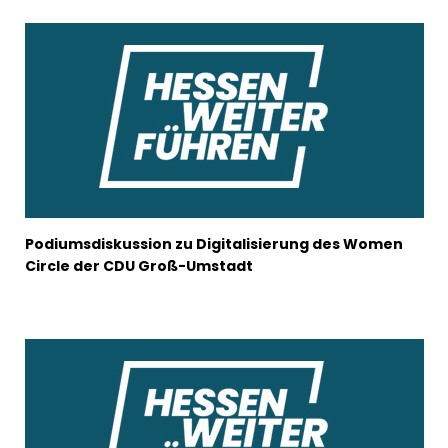
Podiumsdiskussion zu Digitalisierung des Women
Circle der CDU Groß-Umstadt