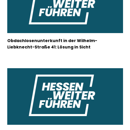
Obdachlosenunterkunft in der Wilhelm-
Liebknecht-Straße 41: Lösung in Sicht