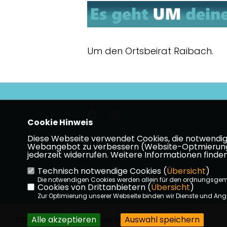
Um den Ortsbeirat Raibach.
Cookie Hinweis
Diese Webseite verwendet Cookies, die notwendig s
Impressum
Datenschutz
Kon
Webangebot zu verbessern (Website-Optmierung). F
Mitgliederbereich
jederzeit widerrufen. Weitere Informationen finden
Technisch notwendige Cookies (
Übersicht
)
Die notwendigen Cookies werden allein für den ordnungsge
Cookies von Drittanbietern (
Übersicht
)
Zur Optimierung unserer Webseite binden wir Dienste und Ange
Alle akzeptieren
Auswahl speichern
©2026 CDU Groß-Umstadt | Alle Rechte