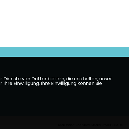
Dienste von Drittanbietern, die uns helfen, unser
e Einwilligung. Ihre Einwilligung können Sie
Realisation: Sharkness Media GmbH & Co. KG